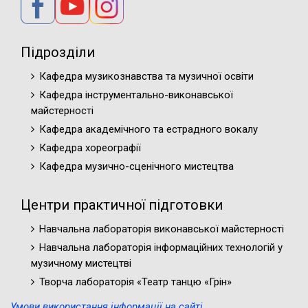
ЗАСІДАННЯ ВЧЕНОЇ РАДИ №3 від 02
РІШЕННЯ
березня 2021 року
Підрозділи
ПОРЯДОК ДЕННИЙ
ЗАСІДАННЯ ВЧЕНОЇ РАДИ №2 від 16
РІШЕННЯ
Кафедра музикознавства та музичної освіти
лютого 2021 року
Кафедра інструментально-виконавської
майстерності
ПОРЯДОК ДЕННИЙ
Кафедра академічного та естрадного вокалу
ЗАСІДАННЯ ВЧЕНОЇ РАДИ №1 від 20 січня
РІШЕННЯ
Кафедра хореографії
2021 року
Кафедра музично-сценічного мистецтва
ПОРЯДОК ДЕННИЙ
ЗАСІДАННЯ ВЧЕНОЇ РАДИ №11 від 22
РІШЕННЯ
Центри практичної підготовки
грудня 2020 року
Навчальна лабораторія виконавської майстерності
ПОРЯДОК ДЕННИЙ
Навчальна лабораторія інформаційних технологій у
ЗАСІДАННЯ ВЧЕНОЇ РАДИ №10 від 24
музичному мистецтві
РІШЕННЯ
листопада 2020 року
Творча лабораторія «Театр танцю «Грін»
Умови використання інформації на сайті