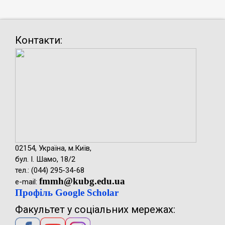
ЗАСІДАННЯ ВЧЕНОЇ РАДИ №8 від 24 червня
РІШЕННЯ
2021 року
ПОРЯДОК ДЕННИЙ
Контакти:
ЗАСІДАННЯ ВЧЕНОЇ РАДИ №7 від 3 червня
РІШЕННЯ
2021 року
ПОРЯДОК ДЕННИЙ
ЗАСІДАННЯ ВЧЕНОЇ РАДИ №6 від 25 травня
РІШЕННЯ
2021 року
ПОРЯДОК ДЕННИЙ
ЗАСІДАННЯ ВЧЕНОЇ РАДИ №5 від 27 квітня
РІШЕННЯ
02154, Україна, м.Київ,
2021 року
бул. І. Шамо, 18/2
тел.: (044) 295-34-68
ПОРЯДОК ДЕННИЙ
fmmh@kubg.edu.ua
e-mail:
ЗАСІДАННЯ ВЧЕНОЇ РАДИ №4 від 18
РІШЕННЯ
Профіль Google Scholar
березня 2021 року
Факультет у соціальних мережах:
ПОРЯДОК ДЕННИЙ