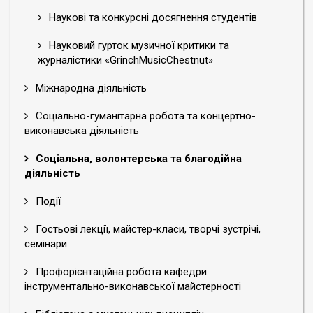
ЗА КУРТИНОЮ ЧАСУ
Наукові та конкурсні досягнення студентів
Науковий гурток музичної критики та
Культурно-просвітницький проєкт «У світі
журналістики «GrinchMusicChestnut»
музики» з циклу «Оpen music play» у
рамках соціального проєкту «З Києвом і
Міжнародна діяльність
для Києва»
Соціально-гуманітарна робота та концертно-
Концерт "300 років української
виконавська діяльність
класики"
Соціальна, волонтерська та благодійна
діяльність
"Silhouette"
Події
Концерт «Master Project»
Гостьові лекції, майстер-класи, творчі зустрічі,
семінари
Профорієнтаційна робота кафедри
інструментально-виконавської майстерності