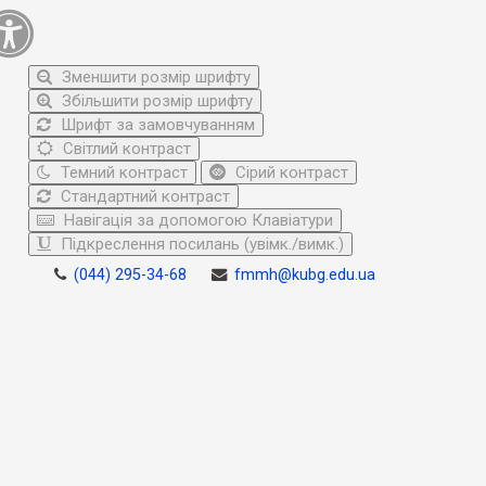
Зменшити розмір шрифту
Збільшити розмір шрифту
Шрифт за замовчуванням
Світлий контраст
Темний контраст
Сірий контраст
Стандартний контраст
Навігація за допомогою Клавіатури
Підкреслення посилань (увімк./вимк.)
(044) 295-34-68
fmmh@kubg.edu.ua