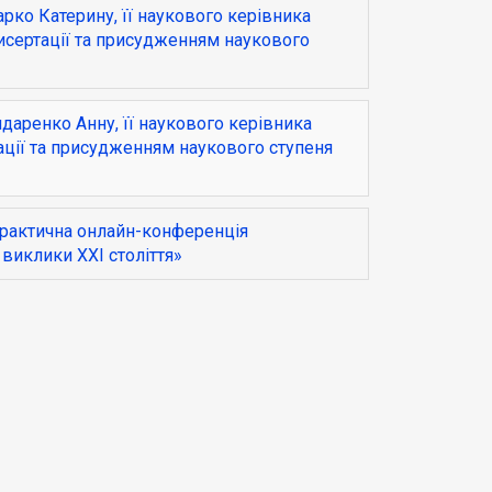
арко Катерину, її наукового керівника
сертації та присудженням наукового
даренко Анну, її наукового керівника
ації та присудженням наукового ступеня
практична онлайн-конференція
 виклики ХХІ століття»