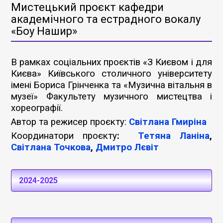
Мистецький проєкт кафедри
академічного та естрадного вокалу
«Боу Нашир»
В рамках соціальних проєктів «З Києвом і для
Києва» Київського cтоличного університету
імені Бориса Грінченка та «Музична вітальня в
музеї» Факультету музичного мистецтва і
хореографії.
Автор та режисер проєкту:
Світлана Гмиріна
Координатори проєкту
:
Тетяна Ланіна
,
Світлана Точкова
,
Дмитро Лєвіт
2024-2025
Перша програма
«Боу Нашир»
мистецького проєкту «Пісні народів