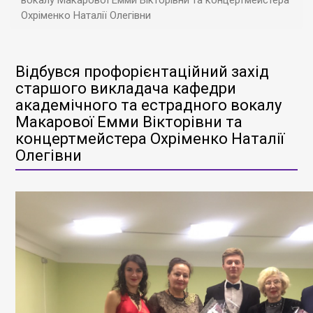
вокалу Макарової Емми Вікторівни та концертмейстера
Охріменко Наталії Олегівни
Відбувся профорієнтаційний захід
старшого викладача кафедри
академічного та естрадного вокалу
Макарової Емми Вікторівни та
концертмейстера Охріменко Наталії
Олегівни