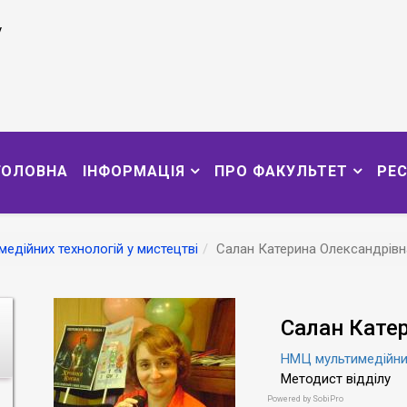
у
ГОЛОВНА
ІНФОРМАЦІЯ
ПРО ФАКУЛЬТЕТ
РЕ
едійних технологій у мистецтві
Салан Катерина Олександрівн
Салан Кате
НМЦ мультимедійних
Методист відділу
Powered by
SobiPro