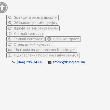
Зменшити розмір шрифту
Збільшити розмір шрифту
Шрифт за замовчуванням
Світлий контраст
Темний контраст
Сірий контраст
Стандартний контраст
Навігація за допомогою Клавіатури
Підкреслення посилань (увімк./вимк.)
(044) 295-34-68
fmmh@kubg.edu.ua