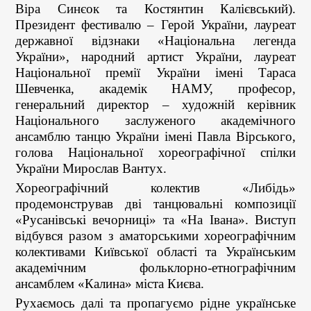
Віра Синєок та Костянтин Калієвський).
Президент фестивалю – Герой України, лауреат
державної відзнаки «Національна легенда
України», народний артист України, лауреат
Національної премії України імені Тараса
Шевченка, академік НАМУ, професор,
генеральний директор – художній керівник
Національного заслуженого академічного
ансамблю танцю України імені Павла Вірського,
голова Національної хореографічної спілки
України Мирослав Вантух.
Хореографічний колектив «Либідь»
продемонстрував дві танцювальні композиції
«Русанівські вечорниці» та «На Івана». Виступ
відбувся разом з аматорськими хореографічним
колективами Київської області та Українським
академічним фольклорно-етнографічним
ансамблем «Калина» міста Києва.
Рухаємось далі та пропагуємо рідне українське