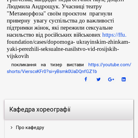
Людмила Андрощук. Учасниці театру
"Метаморфоза" своїм проєктом прагнули
приверну увагу суспільства до важливості
підтримки жінок, які пережили сексуальне
насильство від російських військових
https://ffu.
foundation/cases/dopomoga- ukrayinskim-zhinkam-
yaki-
perezhili-seksualne-nasilstvo-
vid-rosijskih-
vijskovih
покликання на тизер вистави
https://youtube.com/
shorts/VierscxKFr0?si=
yBsmk0UaDQnfGZ1b
Кафедра хореографії
Про кафедру