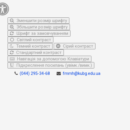
Зменшити розмір шрифту
Збільшити розмір шрифту
Шрифт за замовчуванням
Світлий контраст
Темний контраст
Сірий контраст
Стандартний контраст
Навігація за допомогою Клавіатури
Підкреслення посилань (увімк./вимк.)
(044) 295-34-68
fmmh@kubg.edu.ua