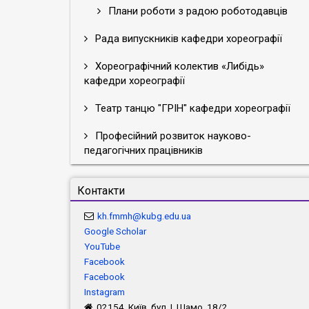
Плани роботи з радою роботодавців
Рада випускників кафедри хореографії
Хореографічний колектив «Либідь»
кафедри хореографії
Театр танцю "ГРІН" кафедри хореографії
Професійний розвиток науково-
педагогічних працівників
Контакти
kh.fmmh@kubg.edu.ua
Google Scholar
YouTube
Facebook
Facebook
Instagram
02154, Київ, бул. І. Шамо, 18/2