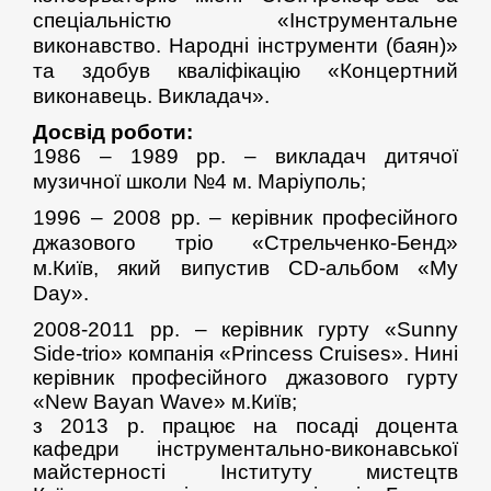
спеціальністю «Інструментальне
виконавство.
Народні інструменти (баян)»
та здобув кваліфікацію «Концертний
виконавець. Викладач».
Досвід роботи:
1986 – 1989 рр. – викладач дитячої
музичної школи №4 м. Маріуполь;
1996 – 2008 рр. – керівник професійного
джазового тріо «Стрельченко-Бенд»
м.Київ, який випустив С
D
-альбом «
My
Day
».
2008-2011 рр. – керівник гурту «
Sunny
Side
-
trio
» компанія «
Princess
Cruises
». Нині
керівник професійного джазового гурту
«
New
Bayan
Wave
» м.Київ;
з 2013 р. працює на посаді доцента
кафедри інструментально-виконавської
майстерності Інституту мистецтв