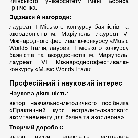
Київського університету імені Бориса
Грінченка.
В
ідзнаки й нагороди:
лауреат
I
Міського конкурсу баяністів та
акордеоністів м. Маріуполь, лауреат
VI
Міжнародного фестивалю-конкурсу «
Music
World
» Італія,
лауреат І міського конкурсу
баяністів та акордеоністів м. Маріуполь,
лауреат VI Міжнародногофестивалю-
конкурсу «Music World» Італія
Професійний і науковий інтерес
Наукова діяльність
:
автор навчально-методичного посібника
«Практичний курс естрадно-джазового
акомпанементу для баяна та акордеона»
Творчий доробок:
автор низки перекладів, естрадно-