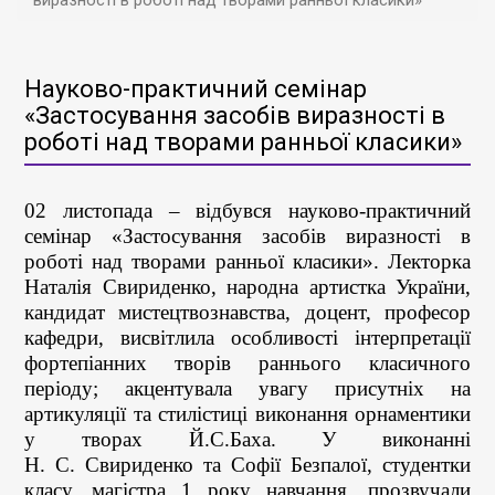
виразності в роботі над творами ранньої класики»
Науково-практичний семінар
«Застосування засобів виразності в
роботі над творами ранньої класики»
02 листопада – відбувся науково-практичний
семінар «Застосування засобів виразності в
роботі над творами ранньої класики». Лекторка
Наталія Свириденко, народна артистка України,
кандидат мистецтвознавства, доцент, професор
кафедри, висвітлила особливості інтерпретації
фортепіанних творів раннього класичного
періоду; акцентувала увагу присутніх на
артикуляції та стилістиці виконання орнаментики
у творах Й.С.Баха. У виконанні
Н. С. Свириденко та Софії Безпалої, студентки
класу, магістра 1 року навчання, прозвучали