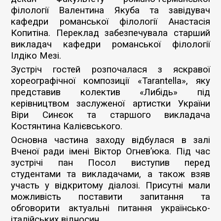
філології Валентина Якуба та завідувач
кафедри романської філології Анастасія
Копитіна. Переклад забезпечувала старший
викладач кафедри романської філології
Ілдіко Мезі.
Зустріч гостей розпочалася з яскравої
хореографічної композиції «Tarantella», яку
представив колектив «Либідь» під
керівництвом заслуженої артистки України
Віри Синєок та старшого викладача
Костянтина Калієвського.
Основна частина заходу відбулася в залі
Вченої ради імені Віктор Огнев’юка. Під час
зустрічі пан Посол виступив перед
студентами та викладачами, а також взяв
участь у відкритому діалозі. Присутні мали
можливість поставити запитання та
обговорити актуальні питання українсько-
італійських відносин.