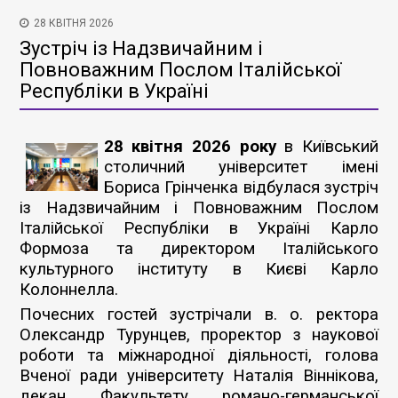
28 КВІТНЯ 2026
Зустріч із Надзвичайним і
Повноважним Послом Італійської
Республіки в Україні
28 квітня 2026 року
в Київський
столичний університет імені
Бориса Грінченка відбулася зустріч
із Надзвичайним і Повноважним Послом
Італійської Республіки в Україні Карло
Формоза та директором Італійського
культурного інституту в Києві Карло
Колоннелла.
Почесних гостей зустрічали в. о. ректора
Олександр Турунцев, проректор з наукової
роботи та міжнародної діяльності, голова
Вченої ради університету Наталія Віннікова,
декан Факультету романо-германської