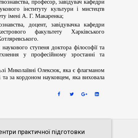
твознавства, професор, завідувач кафедри
аукового інституту культури і мистецтв
у імені А. Г. Макаренка;
ознавства, доцент, завідувачка кафедри
естрового факультету Харківського
Котляревського.
наукового ступеня доктора філософії та
тхнення у професійному зростанні та
ьзі Миколаївні Олексюк, яка є флагманом
і та за кордоном науковцем, яка виховала
ентри практичної підготовки