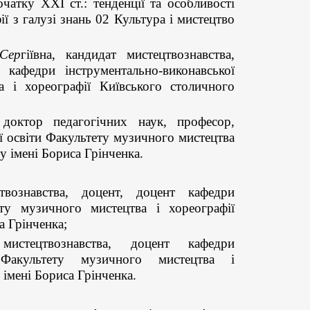
атку ХХІ ст.: тенденції та особливості
ї з галузі знань 02 Культура і мистецтво
Сер
гіївна, кандидат мистецтвознавства,
 кафедри інструментально-виконавської
а і хореографії Київського столичного
 доктор педагогічних наук, професор,
ї освіти Факультету музичного мистецтва
у імені Бориса Грінченка.
твознавства, доцент, доцент кафедри
ту музичного мистецтва і хореографії
а Грінченка;
истецтвознавства, доцент кафедри
ті Факультету музичного мистецтва і
 імені Бориса Грінченка.