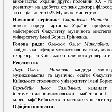
виконавство України другої половини ХХ – поч
розвитку» на здобуття ступеня доктора філософі
за спеціальністю 025 Музичне мистецтво.
Науковий керівник
:
Свириденко Наталія 
доцент, народна артистка України, професор
майстерності Факультету музичного мистецтв
університету імені Бориса Грінченка.
Голова ради:
Олексюк Ольга Миколаївна
,
завідувачка кафедри музикознавства та музично
і хореографії Київського столичного університет
Рецензенти:
Лігус Ольга Марківна
, кандидат мистец
музикознавства та музичної освіти Факульте
Київського столичного університету імені Борис
Беренбейн Інеса Самійлівна
, кандидат м
інструментально-виконавської майстернос
хореографії Київського столичного університету
Офіційні опоненти: