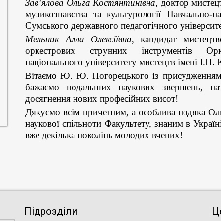
Зав’ялова Ольга Костянтинівна
, доктор мистец
музикознавства та культурології Навчально-н
Сумського державного педагогічного університет
Мельник Алла Олексіївна
, кандидат мистецтв
оркестрових струнних інструментів Орк
національного університету мистецтв імені І.П. 
Вітаємо Ю. Ю. Погорецького із присудженням 
бажаємо подальших наукових звершень, на
досягнення нових професійних висот!
Дякуємо всім причетним, а особлива подяка Ол
наукової спільноти Факультету, знаним в Україн
вже декілька поколінь молодих вчених!
Підрозділи
Ц