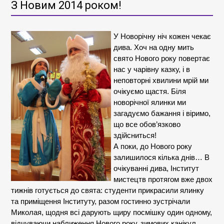
З Новим 2014 роком!
У Новорічну ніч кожен чекає
дива. Хоч на одну мить
свято Нового року повертає
нас у чарівну казку, і в
неповторні хвилини мрій ми
очікуємо щастя. Біля
новорічної ялинки ми
загадуємо бажання і віримо,
що все обов’язково
здійсниться!
А поки, до Нового року
залишилося кілька днів… В
очікуванні дива, Інститут
мистецтв протягом вже двох
тижнів готується до свята: студенти прикрасили ялинку
та приміщення Інституту, разом гостинно зустрічали
Миколая, щодня всі дарують щиру посмішку один одному,
відчуваючи наближення Нового року, зимових канікул,