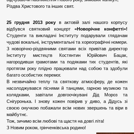
Різдва Христового та інших свят.
25 грудня 2013 року
в актовій залі нашого корпусу
відбувся святковий концерт
«Новорічне конфетті»!
Студенти та викладачі Інституту подарували глядачам
чудові вокальні, інструментальні та хореографічні номери.
З новорічно-різдвяними святами всіх привітав директор
Інституту мистецтв Костянтин Юрійович Бацак,
нагородивши грамотами та подяками тих студентів, які
протягом року плідно працювали над собою та здобули
багато особистих перемог.
В незвичайно теплу та святкову атмосферу, де кожен
насолоджувався піснями й танцями, гарною музикою та
колядками, завітали довгоочікувані Дід Мороз та
Снігуронька. І знову кожен повірив у диво, а Дідусь зі
своєю онучкою побажали всім нових звершень та віри в
майбутнє.
Тож, зичимо всім любові та щастя на довгі літа!
З Новим роком, грінченківська родино!