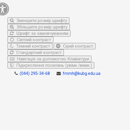
Зменшити розмір шрифту
Збільшити розмір шрифту
Шрифт за замовчуванням
Світлий контраст
Темний контраст
Сірий контраст
Стандартний контраст
Навігація за допомогою Клавіатури
Підкреслення посилань (увімк./вимк.)
(044) 295-34-68
fmmh@kubg.edu.ua