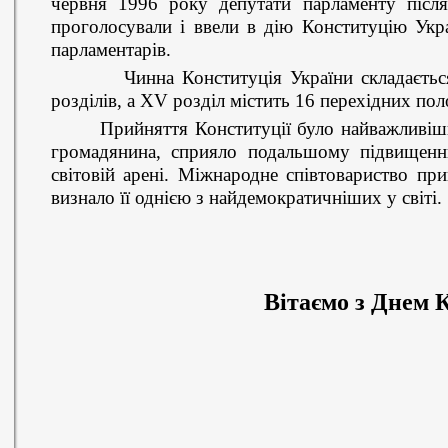
червня 1996 року депутати парламенту після
проголосували і ввели в дію Конституцію Укра
парламентарів.
Чинна Конституція України складається з 
розділів, а XV розділ містить 16 перехідних по
Прийняття Конституції було найважливішим
громадянина, сприяло подальшому підвищенн
світовій арені. Міжнародне співтовариство при
визнало її однією з найдемократичніших у світі.
Вітаємо з Днем К