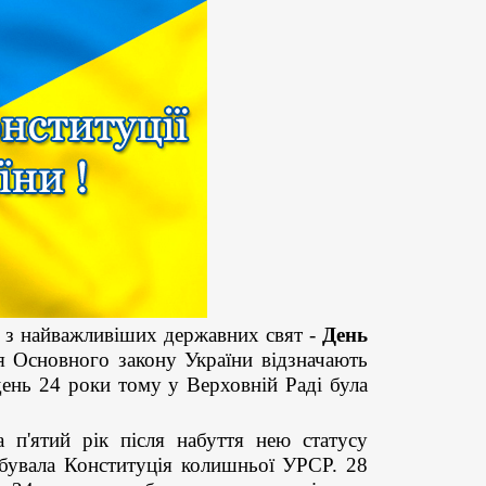
е з найважливіших державних свят -
День
я Основного закону України відзначають
ень 24 роки тому у Верховній Раді була
ятий рік після набуття нею статусу
ебувала Конституція колишньої УРСР. 28